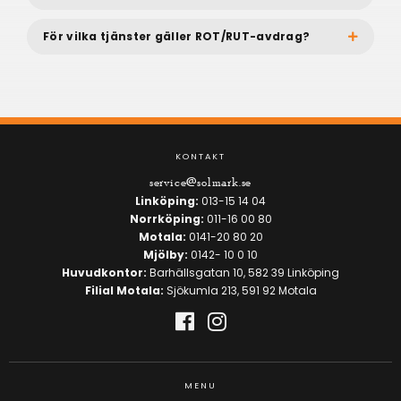
För vilka tjänster gäller ROT/RUT-avdrag?
KONTAKT
service@solmark.se
Linköping:
013-15 14 04
Norrköping:
011-16 00 80
Motala:
0141-20 80 20
Mjölby:
0142- 10 0 10
Huvudkontor:
Barhällsgatan 10, 582 39 Linköping
Filial Motala:
Sjökumla 213, 591 92 Motala
MENU