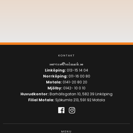
KONTAKT
service@solmark.se
Linköping:
013-15 14 04
Norrköping:
011-16 00 80
Motala:
0141-20 80 20
Mjölby:
0142- 10 0 10
Huvudkontor:
Barhällsgatan 10, 582 39 Linköping
Filial Motala:
Sjökumla 213, 591 92 Motala
MENU